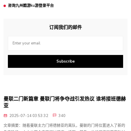
咨询九州酷游ku游登录平台
订阅我们的邮件
Subscribe
曼联二门新篇章 曼联门将争夺战引发热议 谁将接班德赫
亚
2025-07-14 03:53:32
340
文章摘要：随着曼联主力门将德赫亚的离队，曼联的门将位置进入了新的