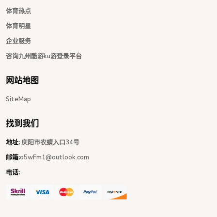
体育热点
体育明星
企业服务
咨询九州酷游ku游登录平台
网站地图
SiteMap
找到我们
地址:
庆阳市农蜻入口34号
邮箱:
o5wFm1@outlook.com
电话: