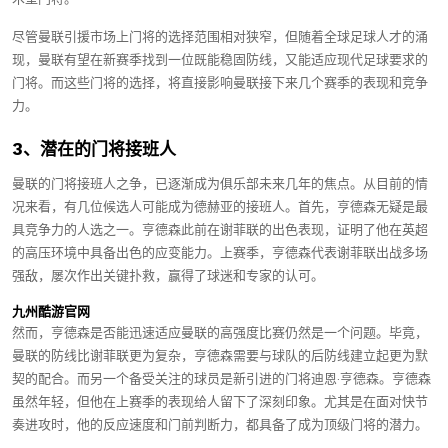
尽管曼联引援市场上门将的选择范围相对狭窄，但随着全球足球人才的涌
现，曼联有望在新赛季找到一位既能稳固防线，又能适应现代足球要求的
门将。而这些门将的选择，将直接影响曼联接下来几个赛季的表现和竞争
力。
3、潜在的门将接班人
曼联的门将接班人之争，已逐渐成为俱乐部未来几年的焦点。从目前的情
况来看，有几位候选人可能成为德赫亚的接班人。首先，亨德森无疑是最
具竞争力的人选之一。亨德森此前在谢菲联的出色表现，证明了他在英超
的高压环境中具备出色的应变能力。上赛季，亨德森代表谢菲联出战多场
强敌，屡次作出关键扑救，赢得了球迷和专家的认可。
九州酷游官网
然而，亨德森是否能迅速适应曼联的高强度比赛仍然是一个问题。毕竟，
曼联的防线比谢菲联更为复杂，亨德森需要与球队的后防线建立起更为默
契的配合。而另一个备受关注的球员是新引进的门将迪恩·亨德森。亨德森
虽然年轻，但他在上赛季的表现给人留下了深刻印象。尤其是在面对快节
奏进攻时，他的反应速度和门前判断力，都具备了成为顶级门将的潜力。