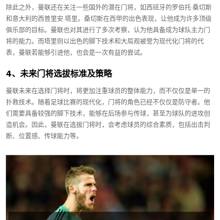
除此之外，曼联还在关注一些国外的潜在门将，如西班牙的罗伯托·桑切斯
和意大利的西普里安·塔里。桑切斯在西甲的出色表现，让他成为许多顶级
俱乐部的目标。曼联也对其进行了多次考察，认为他具备成为球队主力门
将的能力。而塔里则以出色的脚下技术和大局观被誉为现代化门将的代
表，曼联若能够引进他，也会是一次有益的尝试。
4、未来门将选拔标准及策略
曼联未来在选择门将时，将更加注重球员的整体能力，而不仅仅是单一的
扑救技术。随着足球比赛的现代化，门将的角色已经不仅仅是防守者。他
们需要具备较强的脚下技术，能够在后场参与传球，甚至为球队的进攻创
造机会。因此，曼联在选拔门将时，会考虑球员的综合素质，包括出击判
断、位置感、传球能力等。