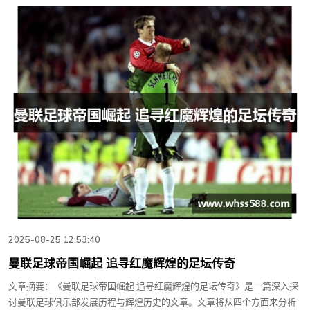
2025-08-25 12:53:40
曼联足球帝国崛起 追寻红魔辉煌的足坛传奇
文章摘要：《曼联足球帝国崛起 追寻红魔辉煌的足坛传奇》是一篇深入探
讨曼联足球俱乐部发展历程与辉煌历史的文章。文章将从四个方面来分析