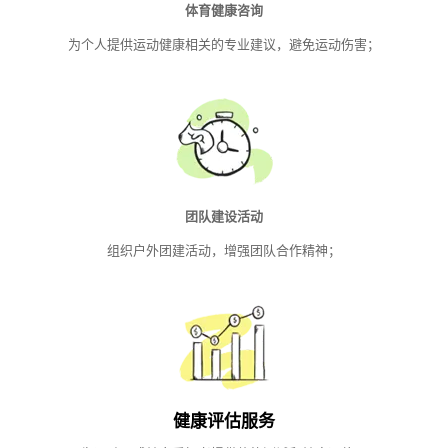
体育健康咨询
为个人提供运动健康相关的专业建议，避免运动伤害；
团队建设活动
组织户外团建活动，增强团队合作精神；
健康评估服务