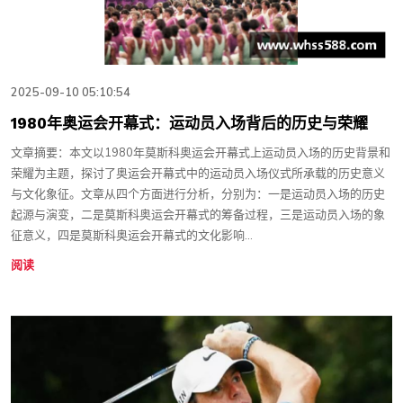
2025-09-10 05:10:54
1980年奥运会开幕式：运动员入场背后的历史与荣耀
文章摘要：本文以1980年莫斯科奥运会开幕式上运动员入场的历史背景和
荣耀为主题，探讨了奥运会开幕式中的运动员入场仪式所承载的历史意义
与文化象征。文章从四个方面进行分析，分别为：一是运动员入场的历史
起源与演变，二是莫斯科奥运会开幕式的筹备过程，三是运动员入场的象
征意义，四是莫斯科奥运会开幕式的文化影响...
阅读