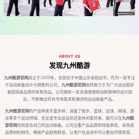
ABOUT US
发现九州酷游
九州酷游官网
成立于2009年，总部位于中国山东省招远市。作为一家专注
于运动装备设计与销售的公司，
九州酷游官网
始终致力于为广大运动爱好
者提供高品质的体育用品。公司拥有一支充满激情和创新精神的设计团
队，不断推出符合市场需求和潮流的运动装备产品。
九州酷游官网
的产品种类丰富多样，涵盖了跑步、篮球、足球、网球、游
泳等多个运动领域。无论是专业运动员还是休闲爱好者，都可以在
九州酷
游官网
找到适合自己的运动装备。公司注重产品品质和性能表现，采用高
品质材料制作，确保产品耐用舒适，让用户在运动中可以更加尽情享受。