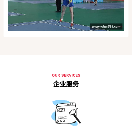
OUR SERVICES
企业服务