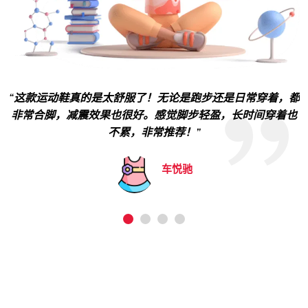
“这款运动鞋真的是太舒服了！无论是跑步还是日常穿着，都
非常合脚，减震效果也很好。感觉脚步轻盈，长时间穿着也
不累，非常推荐！”
车悦驰