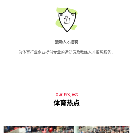
运动人才招聘
为体育行业企业提供专业的运动员及教练人才招聘服务；
Our Project
体育热点