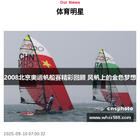
Our News
体育明星
2025-09-10 07:00:32