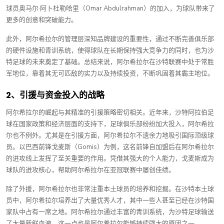
球员奥马尔·阿卜杜勒哈里（Omar Abdulrahman）的加入，为球队带来了
更多的创意和突破能力。
此外，阿尔希拉尔的管理层深知品牌建设的重要性，通过不断完善俱乐部
的硬件设施和青训系统，使得球队在长期保持强大竞争力的同时，也为沙
特足球的未来奠定了基础。总结来说，阿尔希拉尔在沙特联赛中处于常胜
军地位，靠着其无可匹敌的实力以及持续投资，不断巩固着其霸主地位。
2、引援与资金投入的战略
阿尔希拉尔的崛起与其精准的引援策略密切相关。近年来，沙特阿拉伯足
球在国家政策和经济层面的支持下，足球俱乐部纷纷加大投入，阿尔希拉
尔也不例外。尤其是在引援方面，阿尔希拉尔不遗余力地吸引国际顶级球
员。以巴西前锋戈麦斯（Gomis）为例，这名前锋自加盟后在阿尔希拉尔
的进攻线上发挥了至关重要的作用。凭借其强大的个人能力，戈麦斯成为
球队的进攻核心，帮助阿尔希拉尔在亚冠联赛中屡创佳绩。
除了外援，阿尔希拉尔也非常注重本土球员的培养和挖掘。在沙特本土球
员中，阿尔希拉尔培养出了大量优秀人才，其中一些人甚至已经在沙特国
家队中占有一席之地。阿尔希拉尔通过丰富的青训系统，为沙特足球输送
了大量新鲜血液，这一点也是阿尔希拉尔能够持续强大的原因之一。