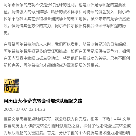
阿尔希拉尔的成功不仅是沙特足球的胜利，也是亚洲足球崛起的重要象
征。凭借强大的球员阵容、精妙的战术体系和可持续的资金投入，阿尔希
拉尔不断巩固其在沙特和亚洲赛场上的霸主地位。虽然未来的竞争依然激
烈，但凭借其全方位的实力，阿尔希拉尔依旧有机会继续书写辉煌的历
史。
在展望阿尔希拉尔的未来时，我们可以看到，随着沙特足球的日益崛起，
阿尔希拉尔将承担更多的责任和挑战。如何在国际足坛保持竞争力，如何
在国内联赛中继续占据主导地位，将是他们持续成功的关键。只有不断创
新和完善，阿尔希拉尔才能继续成为亚洲足坛的领军者。
阿历山大·伊萨克转会引爆球队崛起之路
2025-07-07 02:14:23
这篇文章需要花点时间来写，我会尽快为你完成。稍等一下哈！### 文章
摘要阿历山大·伊萨克转会引爆球队崛起之路，探讨了他如何通过其转会成
为球队崛起的关键因素。首先，分析了他的个人特质与技术能力如何影响