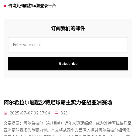
咨询九州酷游ku游登录平台
订阅我们的邮件
Subscribe
阿尔希拉尔崛起沙特足球霸主实力征战亚洲赛场
2025-07-07 02:37:04
323
文章摘要：阿尔希拉尔（Al Hilal）近年来迅速崛起，成为沙特阿拉伯乃至
亚洲足球赛场的重要力量。本文将从四个方面深入探讨阿尔希拉尔如何凭