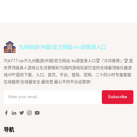
🍑jk777.vip🍑九州酷游(中国)官方网站-ku游登录入口🏆『冷月推荐』🏆,是
世界顶级真人游戏让生活更精彩!为国内游戏玩家打造的全球最顶级乐趣游
戏APP,提供下载、入口、首页、平台、登陆、官网、二十四小时专属客服
在线服务!全球最安全,最信誉,最公平的平台运营商!
Subscribe
导航