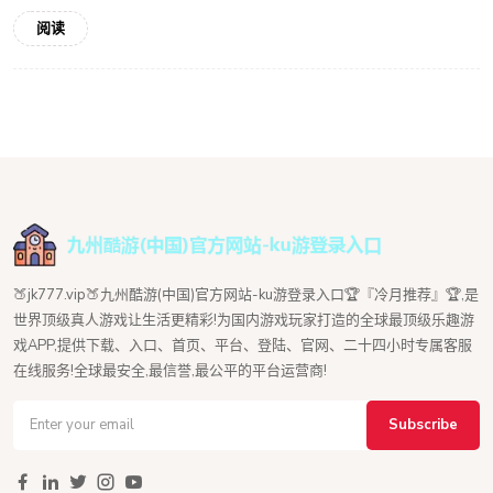
阅读
🍑jk777.vip🍑九州酷游(中国)官方网站-ku游登录入口🏆『冷月推荐』🏆,是
世界顶级真人游戏让生活更精彩!为国内游戏玩家打造的全球最顶级乐趣游
戏APP,提供下载、入口、首页、平台、登陆、官网、二十四小时专属客服
在线服务!全球最安全,最信誉,最公平的平台运营商!
Subscribe