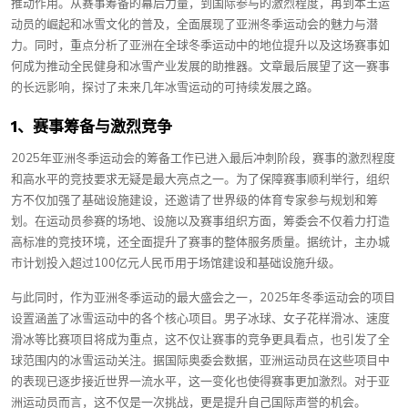
推动作用。从赛事筹备的幕后力量，到国际参与的激烈程度，再到本土运
动员的崛起和冰雪文化的普及，全面展现了亚洲冬季运动会的魅力与潜
力。同时，重点分析了亚洲在全球冬季运动中的地位提升以及这场赛事如
何成为推动全民健身和冰雪产业发展的助推器。文章最后展望了这一赛事
的长远影响，探讨了未来几年冰雪运动的可持续发展之路。
1、赛事筹备与激烈竞争
2025年亚洲冬季运动会的筹备工作已进入最后冲刺阶段，赛事的激烈程度
和高水平的竞技要求无疑是最大亮点之一。为了保障赛事顺利举行，组织
方不仅加强了基础设施建设，还邀请了世界级的体育专家参与规划和筹
划。在运动员参赛的场地、设施以及赛事组织方面，筹委会不仅着力打造
高标准的竞技环境，还全面提升了赛事的整体服务质量。据统计，主办城
市计划投入超过100亿元人民币用于场馆建设和基础设施升级。
与此同时，作为亚洲冬季运动的最大盛会之一，2025年冬季运动会的项目
设置涵盖了冰雪运动中的各个核心项目。男子冰球、女子花样滑冰、速度
滑冰等比赛项目将成为重点，这不仅让赛事的竞争更具看点，也引发了全
球范围内的冰雪运动关注。据国际奥委会数据，亚洲运动员在这些项目中
的表现已逐步接近世界一流水平，这一变化也使得赛事更加激烈。对于亚
洲运动员而言，这不仅是一次挑战，更是提升自己国际声誉的机会。