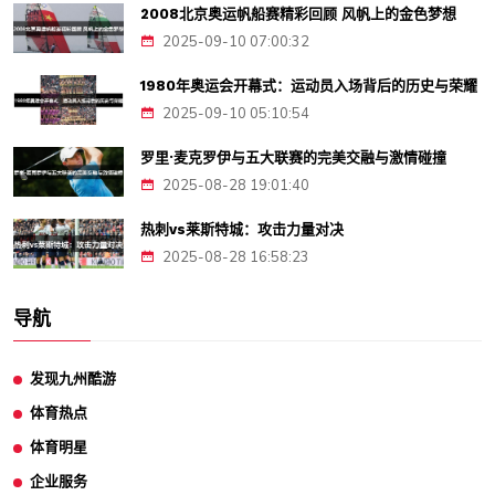
2008北京奥运帆船赛精彩回顾 风帆上的金色梦想
2025-09-10 07:00:32
1980年奥运会开幕式：运动员入场背后的历史与荣耀
2025-09-10 05:10:54
罗里·麦克罗伊与五大联赛的完美交融与激情碰撞
2025-08-28 19:01:40
热刺vs莱斯特城：攻击力量对决
2025-08-28 16:58:23
导航
发现九州酷游
体育热点
体育明星
企业服务