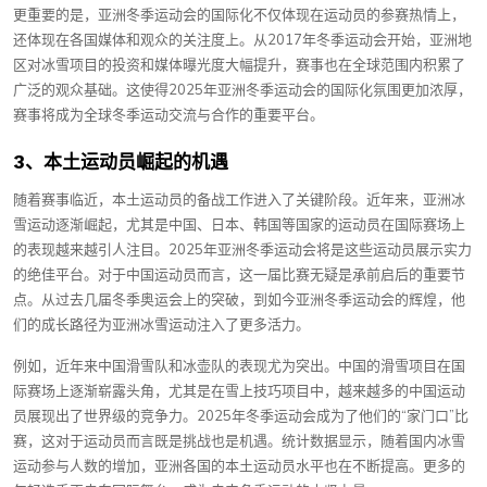
更重要的是，亚洲冬季运动会的国际化不仅体现在运动员的参赛热情上，
还体现在各国媒体和观众的关注度上。从2017年冬季运动会开始，亚洲地
区对冰雪项目的投资和媒体曝光度大幅提升，赛事也在全球范围内积累了
广泛的观众基础。这使得2025年亚洲冬季运动会的国际化氛围更加浓厚，
赛事将成为全球冬季运动交流与合作的重要平台。
3、本土运动员崛起的机遇
随着赛事临近，本土运动员的备战工作进入了关键阶段。近年来，亚洲冰
雪运动逐渐崛起，尤其是中国、日本、韩国等国家的运动员在国际赛场上
的表现越来越引人注目。2025年亚洲冬季运动会将是这些运动员展示实力
的绝佳平台。对于中国运动员而言，这一届比赛无疑是承前启后的重要节
点。从过去几届冬季奥运会上的突破，到如今亚洲冬季运动会的辉煌，他
们的成长路径为亚洲冰雪运动注入了更多活力。
例如，近年来中国滑雪队和冰壶队的表现尤为突出。中国的滑雪项目在国
际赛场上逐渐崭露头角，尤其是在雪上技巧项目中，越来越多的中国运动
员展现出了世界级的竞争力。2025年冬季运动会成为了他们的“家门口”比
赛，这对于运动员而言既是挑战也是机遇。统计数据显示，随着国内冰雪
运动参与人数的增加，亚洲各国的本土运动员水平也在不断提高。更多的