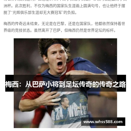
洲杯。此次胜利，不仅为梅西的国家队生涯画上圆满句号，也让他终于摆
脱了“光辉俱乐部生涯却无大赛冠军”的负担。
梅西的传奇远未结束，无论是在巴黎，还是在国家队，他都依然保持着世
界级的竞技状态。虽然离开了巴萨，但梅西仍然是世界足坛的标杆。