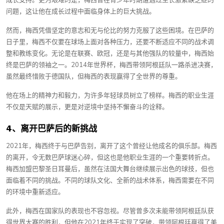
成长支持。更为艰难的是，梅西曾在青少年时期遭遇过生长激素缺乏症的
问题，这让他在成长过程中面临身体上的巨大挑战。
然而，梅西凭借坚定的意志和无与伦比的努力克服了这些困境。在巴萨的
日子里，梅西不仅要在球场上面对各种压力，还要不断适应不同的战术调
整和教练变化。无论是在联赛、欧冠，还是与其他强队的较量中，梅西始
终是巴萨的领袖之一。2014年世界杯，梅西带领阿根廷队一路杀进决赛，
虽然最终惜败于德国队，但梅西的表现赢得了全世界的尊重。
他在场上的精神力和毅力，为许多年轻球员树立了榜样。梅西的职业生涯
不仅是天赋的展示，更是对逆境中坚持不懈奋斗的诠释。
4、离开巴萨后的新挑战
2021年，梅西终于与巴萨告别，离开了这个曾经让他成名的俱乐部。梅西
的离开，令无数巴萨球迷心碎，但这也是他职业生涯的一个重要转折点。
梅西加盟巴黎圣日耳曼后，虽然在法国大舞台继续展示出色的球技，但也
面临着不同的挑战。不同的球队文化、全新的战术体系，梅西需要在不同
的环境中重新适应。
此外，梅西在国家队的表现也不容忽视。尽管曾多次未能带领阿根廷队获
得世界大赛的胜利，但他在2021年终于实现了突破，带领阿根廷赢得了美