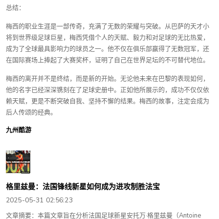
总结：
梅西的职业生涯是一部传奇，充满了无数的荣耀与突破。从巴萨的天才小
将到世界级足球巨星，梅西凭借个人的天赋、毅力和对足球的无比热爱，
成为了全球最具影响力的球员之一。他不仅在俱乐部赢得了无数冠军，还
在国际赛场上捧起了大赛奖杯，证明了自己在世界足坛的不可替代地位。
梅西的离开并不是终结，而是新的开始。无论他未来在巴黎的表现如何，
他的名字已经深深镌刻在了足球史册中。正如他所展示的，成功不仅仅依
赖天赋，更是不断突破自我、坚持不懈的结果。梅西的故事，注定会成为
后人传颂的经典。
九州酷游
格里兹曼：法国锋线新星如何成为进攻制胜法宝
2025-05-31 02:56:23
文章摘要：本篇文章旨在分析法国足球新星安托万·格里兹曼（Antoine