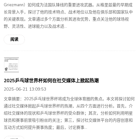
Griezmann）如何成为法国队锋线的重要进攻武器。从格里兹曼的早期成
长背景入手，探讨了他的技术特点、战术地位以及他在俱乐部和国家队中
的关键表现。文章通过多个方面分析其进攻优势，重点关注他的球场视
野、灵活性、进球能力以及战术适...
阅读
2025乒乓球世界杯如何在社交媒体上掀起热潮
2025-06-21 13:09:53
文章摘要：2025乒乓球世界杯将成为全球体育圈的焦点。本文将探讨如何
通过社交媒体掀起乒乓球世界杯的热潮，从四个方面进行分析。首先，介
绍社交媒体的现状和乒乓球世界杯的受众群体；其次，分析如何利用明星
球员和赛事前景吸引粉丝的关注；第三，探讨社交媒体平台的内容创意和
互动方式如何提升赛事热度；最后，讨论赛事...