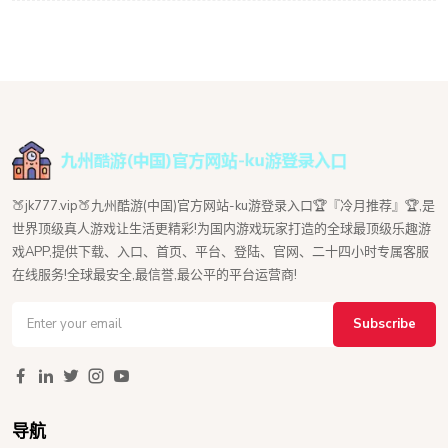
🍑jk777.vip🍑九州酷游(中国)官方网站-ku游登录入口🏆『冷月推荐』🏆,是
世界顶级真人游戏让生活更精彩!为国内游戏玩家打造的全球最顶级乐趣游
戏APP,提供下载、入口、首页、平台、登陆、官网、二十四小时专属客服
在线服务!全球最安全,最信誉,最公平的平台运营商!
Subscribe
导航